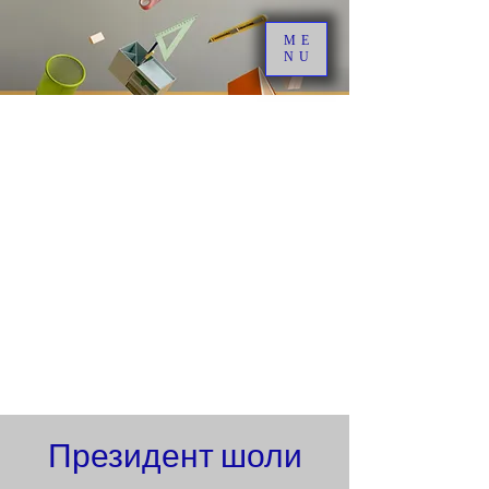
ME
NU
Президент шоли