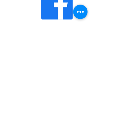
Телефон:
(044) 330 - 05 - 92
(044) 330 - 05 - 93
(095) 789 - 25 - 18
Email:
teligasch97@gmail.com
НА ЗВ'ЯЗКУ
04112
Україна
м.Київ
вулиця імені Олени
Теліги, 5
Адреса
https://www.facebook.com/teligyschool