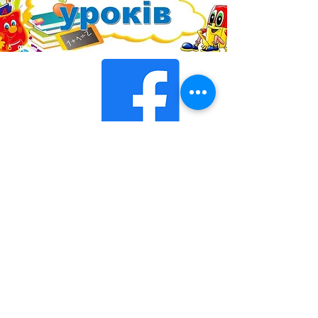
Телефон:
(044) 330 - 05 - 92
(044) 330 - 05 - 93
(095) 789 - 25 - 18
Email:
teligasch97@gmail.com
НА ЗВ'ЯЗКУ
04112
Україна
м.Київ
вулиця імені Олени
Теліги, 5