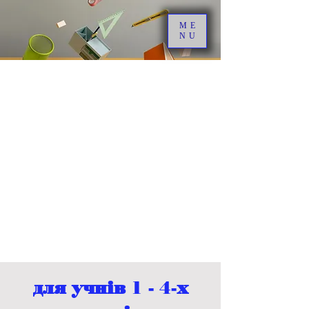
ME
NU
для учнів 1 - 4-х