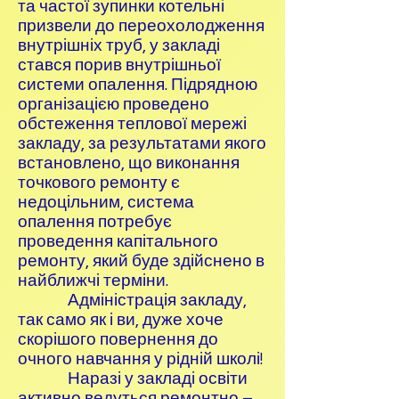
та частої зупинки котельні
призвели до переохолодження
внутрішніх труб, у закладі
стався порив внутрішньої
системи опалення. Підрядною
організацією проведено
обстеження теплової мережі
закладу, за результатами якого
встановлено, що виконання
точкового ремонту є
недоцільним, система
опалення потребує
проведення капітального
ремонту, який буде здійснено в
найближчі терміни.
Адміністрація закладу,
так само як і ви, дуже хоче
скорішого повернення до
очного навчання у рідній школі!
Наразі у закладі освіти
активно ведуться ремонтно –