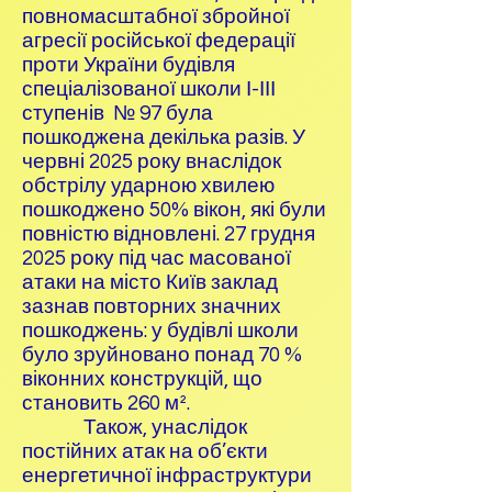
повномасштабної збройної
агресії російської федерації
проти України будівля
спеціалізованої школи І-ІІІ
ступенів № 97 була
пошкоджена декілька разів. У
червні 2025 року внаслідок
обстрілу ударною хвилею
пошкоджено 50% вікон, які були
повністю відновлені. 27 грудня
2025 року під час масованої
атаки на місто Київ заклад
зазнав повторних значних
пошкоджень: у будівлі школи
було зруйновано понад 70 %
віконних конструкцій, що
становить 260 м².
Також, унаслідок
постійних атак на об’єкти
енергетичної інфраструктури