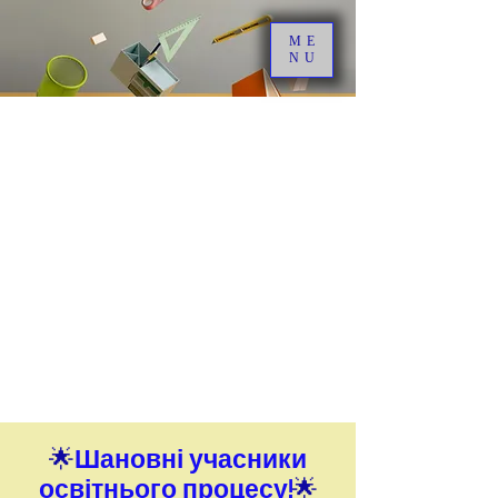
ME
NU
🌟
Шановні учасники
освітнього процесу!
🌟