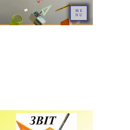
ME
NU